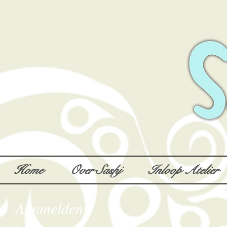
Home
Over Sashj
Inloop Atelier
Aanmelden