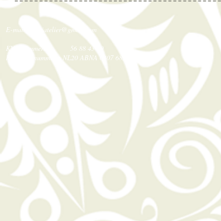
E-mail;
sashjatelier@gmail.com
KVK nummer: 56 88 43 70
Rekening nummer: NL20 ABNA 0407 6839 25